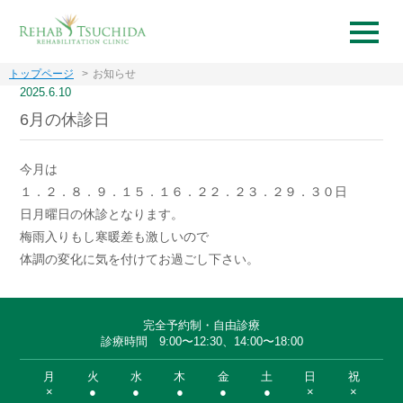
トップページ
お知らせ
2025.6.10
6月の休診日
今月は
１．２．８．９．１５．１６．２２．２３．２９．３０日
日月曜日の休診となります。
梅雨入りもし寒暖差も激しいので
体調の変化に気を付けてお過ごし下さい。
完全予約制・自由診療
診療時間 9:00〜12:30、14:00〜18:00
月
火
水
木
金
土
日
祝
×
●
●
●
●
●
×
×