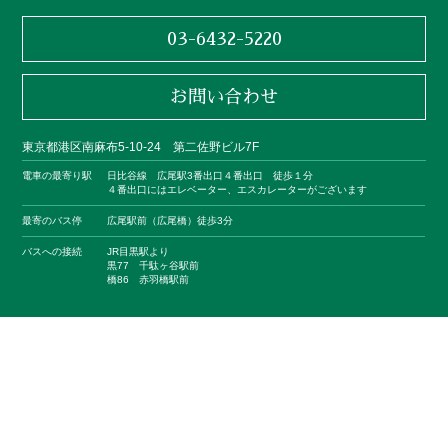
03-6432-5220
お問い合わせ
東京都港区南麻布5-10-24 第二佐野ビル7F
電車の最寄り駅
日比谷線 広尾駅3番出口４番出口 徒歩１分
４番出口にはエレベーター、エスカレーターがございます
最寄のバス停
広尾駅前（広尾橋）徒歩3分
バスへの接続
JR目黒駅より
黒77 千駄ヶ谷駅前
橋86 赤羽橋駅前