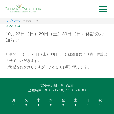
トップページ
お知らせ
2022.9.24
10月23日（日）29日（土）30日（日）休診のお
知らせ
10月23日（日）29日（土）30日（日）は都合により終日休診と
させていただきます。
ご迷惑をおかけしますが、よろしくお願い致します。
完全予約制・自由診療
診療時間 9:00〜12:30、14:00〜18:00
月
火
水
木
金
土
日
祝
×
●
●
●
●
●
×
×