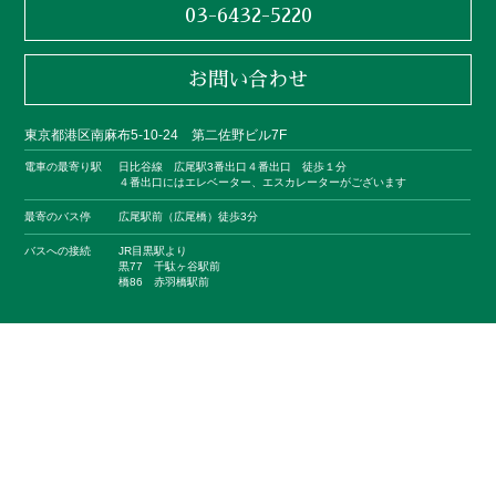
03-6432-5220
お問い合わせ
東京都港区南麻布5-10-24 第二佐野ビル7F
電車の最寄り駅
日比谷線 広尾駅3番出口４番出口 徒歩１分
４番出口にはエレベーター、エスカレーターがございます
最寄のバス停
広尾駅前（広尾橋）徒歩3分
バスへの接続
JR目黒駅より
黒77 千駄ヶ谷駅前
橋86 赤羽橋駅前