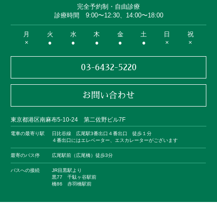
完全予約制・自由診療
診療時間 9:00〜12:30、14:00〜18:00
月
火
水
木
金
土
日
祝
×
●
●
●
●
●
×
×
03-6432-5220
お問い合わせ
東京都港区南麻布5-10-24 第二佐野ビル7F
電車の最寄り駅
日比谷線 広尾駅3番出口４番出口 徒歩１分
４番出口にはエレベーター、エスカレーターがございます
最寄のバス停
広尾駅前（広尾橋）徒歩3分
バスへの接続
JR目黒駅より
黒77 千駄ヶ谷駅前
橋86 赤羽橋駅前